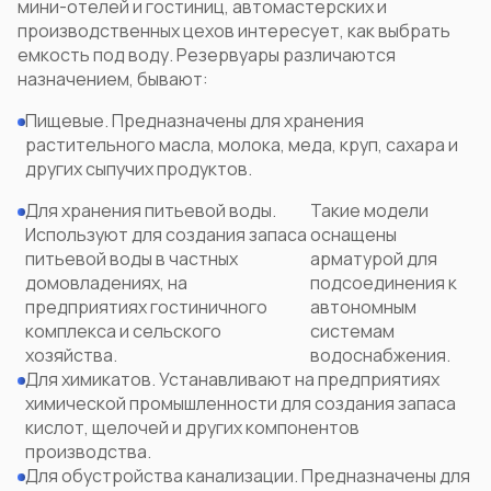
мини-отелей и гостиниц, автомастерских и
производственных цехов интересует,
как выбрать
емкость под воду
. Резервуары различаются
назначением, бывают:
Пищевые. Предназначены для хранения
растительного масла, молока, меда, круп, сахара и
других сыпучих продуктов.
Для хранения питьевой воды.
Такие модели
Используют для создания запаса
оснащены
питьевой воды в частных
арматурой для
домовладениях, на
подсоединения к
предприятиях гостиничного
автономным
комплекса и сельского
системам
хозяйства.
водоснабжения.
Для химикатов. Устанавливают на предприятиях
химической промышленности для создания запаса
кислот, щелочей и других компонентов
производства.
Для обустройства канализации. Предназначены для