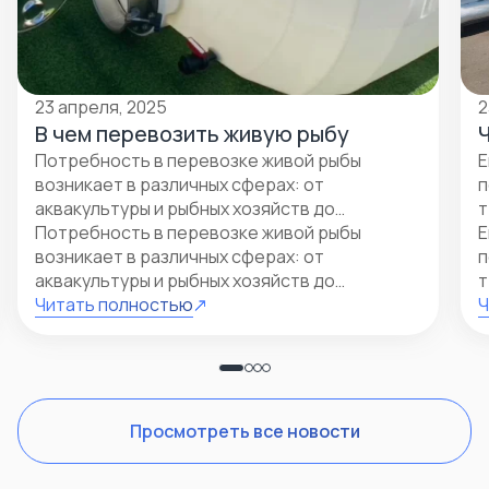
23 апреля, 2025
2
В чем перевозить живую рыбу
Потребность в перевозке живой рыбы
Е
возникает в различных сферах: от
п
аквакультуры и рыбных хозяйств до
т
ресторанного бизнеса, специализированных
Потребность в перевозке живой рыбы
Е
магазинов и участия в выставках.
возникает в различных сферах: от
п
аквакультуры и рыбных хозяйств до
т
ресторанного бизнеса, специализированных
Читать полностью
п
Ч
магазинов и участия в выставках.Наше
в
підприємство бере активну участь з
т
впровадження енергозберігаючих
з
технологій. В даному напрям розроблена і
в
запущена у виробництво лінійка
п
Просмотреть все новости
великогабаритних ємностей для пелетного
палива: 20м 3 , 30м 3 та 40 м3