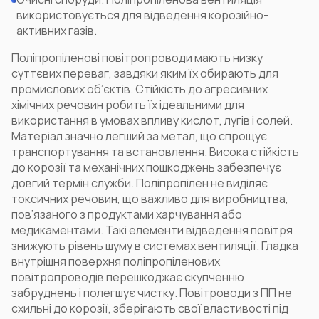
використовується для відведення корозійно-
активних газів.
Поліпропіленові повітропроводи мають низку
суттєвих переваг, завдяки яким їх обирають для
промислових об’єктів. Стійкість до агресивних
хімічних речовин робить їх ідеальними для
використання в умовах впливу кислот, лугів і солей.
Матеріал значно легший за метал, що спрощує
транспортування та встановлення. Висока стійкість
до корозії та механічних пошкоджень забезпечує
довгий термін служби. Поліпропілен не виділяє
токсичних речовин, що важливо для виробництва,
пов’язаного з продуктами харчування або
медикаментами. Такі елементи відведення повітря
знижують рівень шуму в системах вентиляції. Гладка
внутрішня поверхня поліпропіленових
повітропроводів перешкоджає скупченню
забруднень і полегшує чистку. Повітроводи з ПП не
схильні до корозії, зберігають свої властивості під