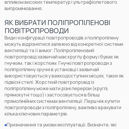
впливом високих температур і ультрафіолетового
випромінювання.
ЯК ВИБРАТИ ПОЛІПРОПІЛЕНОВІ
ПОВІТРОПРОВОДИ
Види і конфігурації повітропроводів з поліпропілену
можуть відрізнятися залежно від конкретної системи
вентиляції та її вимог. Поліпропіленовий
повітропровід зазвичай має круглу форму і буває як
гнучким, так і жорстким. Гнучкі повітропроводи з
поліпропілену зручні в установці і зазвичай
використовуються у важкодоступних місцях, таких як
підвісні стелі. Жорсткий повітропровід із
поліпропілену може мати різні перерізи (круглі,
прямокутні тощо) і застосовується в більш
прямолінійних системах вентиляції. Перш ніж
купити
повітропроводи з поліпропілену
, важливо врахувати
кілька ключових параметрів:
Призначення та умови експлуатації. Визначте, які