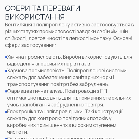
СФЕРИ ТА ПЕРЕВАГИ
ВИКОРИСТАННЯ
Вентиляція з поліпропілену активно застосовується в
різних галузях промисловості завдяки своїй хімічній
стійкості, довговічності та легкості монтажу. Основні
сфери застосування:
Хімічна промисловість. Вироби використовують для
відведення агресивних парів і газів.
Харчова промисловість. Поліпропіленові системи
служать для забезпечення санітарних норм і
транспортування повітря без забруднень.
Фармацевтична галузь. Повітроводи з ПП
оптимально підходять для підтримання стерильних
умов і запобігання забрудненню повітря.
Електроніка та напівпровідники. Такі конструкції
служать для контролю повітряних потоків у
виробничих приміщеннях з високим ступенем
чистоти.
Очисні споруди. Поліпропіленова вентиляція