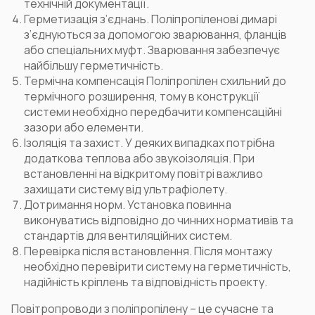
технічній документації.
Герметизація з’єднань. Поліпропіленові димарі
з’єднуються за допомогою зварювання, фланців
або спеціальних муфт. Зварювання забезпечує
найбільшу герметичність.
Термічна компенсація Поліпропілен схильний до
термічного розширення, тому в конструкції
системи необхідно передбачити компенсаційні
зазори або елементи.
Ізоляція та захист. У деяких випадках потрібна
додаткова теплова або звукоізоляція. При
встановленні на відкритому повітрі важливо
захищати систему від ультрафіолету.
Дотримання норм. Установка повинна
виконуватись відповідно до чинних нормативів та
стандартів для вентиляційних систем.
Перевірка після встановлення. Після монтажу
необхідно перевірити систему на герметичність,
надійність кріплень та відповідність проекту.
Повітропроводи з поліпропілену – це сучасне та