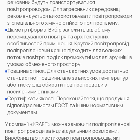
речовини будуть транспортуватися
повітропроводом. Для агресивних середовищ
рекомендується використовувати повітропроводи
зі спеціального хімічно стійкого поліпропілену.
Діаметр і форма. Вибір залежить від об’єму
переміщуваного повітря та архітектурних
особливостей приміщення. Круглий повітропровід
поліпропіленовий краще підходить для великих
потоків повітря, тоді як прямокутні моделі зручніші в
умовах обмеженого простору.
Товщина стінок. Для стандартних умов достатньо
стандартної товщини, але за високих температур
або тиску слід обирати повітропроводи з
посиленими стінками.
Сертифікати якості. Переконайтеся, що продукція
відповідає вимогам ГОСТ та іншим нормативним
документам.
У компанії «KRAFT» можна замовити поліпропіленові
повітропроводи за індивідуальними розмірами.
Виробництво пластикових повітропроводів, як і