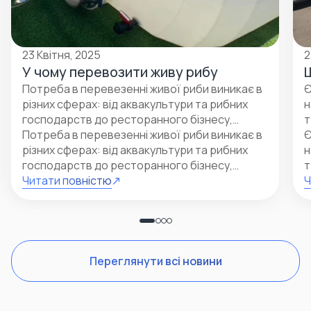
23 Квітня, 2025
2
У чому перевозити живу рибу
Потреба в перевезенні живої риби виникає в
Є
різних сферах: від аквакультури та рибних
н
господарств до ресторанного бізнесу,
т
спеціалізованих магазинів і участі у виставках.
Потреба в перевезенні живої риби виникає в
Є
різних сферах: від аквакультури та рибних
н
господарств до ресторанного бізнесу,
т
спеціалізованих магазинів і участі у
Читати повністю
б
Ч
виставках.Наше підприємство бере активну
е
участь з впровадження енергозберігаючих
н
технологій. В даному напрям розроблена і
в
запущена у виробництво лінійка
є
великогабаритних ємностей для пелетного
3
Переглянути всі новини
палива: 20м 3 , 30м 3 та 40 м3