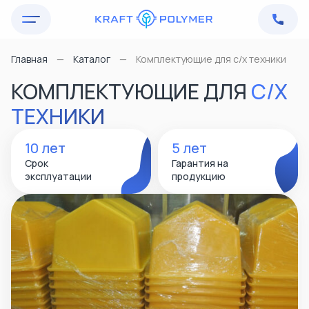
Главная
—
Каталог
—
Комплектующие для с/х техники
Главная
КОМПЛЕКТУЮЩИЕ ДЛЯ
С/Х
Продукция
ТЕХНИКИ
Промышленные емкости
Решения для бизнеса
Транспортные емкости
10 лет
5 лет
О компании
Агропромышленному комплексу
Емкости для воды
Срок
Гарантия на
Химической промышленности
Сельскохозяйственные емкости
Блог
эксплуатации
продукцию
Производственной сфере
Домики для телят
Контакты
Коммунальным хозяйствам
Хозяйственные емкости
Строительным компаниям
Строительные и инженерные конструкции
Логистическим операторам