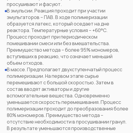
просушивают и фасуют.
В эмульсии. Реакция проходит при участии
эмульгаторов – ПАВ. В ходе полимеризации
образуется латекс, который оседает на дне
реактора. Температурные условия – +60°C.
Процесс проходит при периодическом
помешивании смеси или без вмешательства.
Преимущество метода – более 95% мономеров,
вступивших в реакцию, что означает меньший
объем отходов.
В массе. Предполагает двухступенчатый процесс
полимеризации. На первом этапе сырье
перемешивают с большой скоростью. Затем в
состав вводят активаторы и другие
вспомогательные вещества. Одновременно
уменьшается скорость перемешивания. Процесс
полимеризации проходит до преобразования более
80% мономеров. Преимущество метода –
отсутствие необходимости в просушивании гранул.
В результате уменьшаются производственные