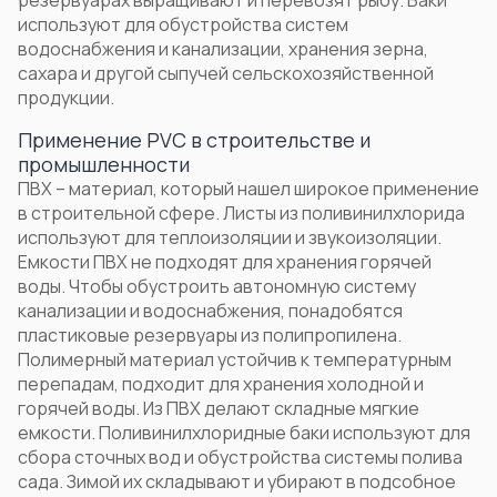
резервуарах выращивают и перевозят рыбу. Баки
используют для обустройства систем
водоснабжения и канализации, хранения зерна,
сахара и другой сыпучей сельскохозяйственной
продукции.
Применение PVC в строительстве и
промышленности
ПВХ – материал
, который нашел широкое
применение
в строительной сфере. Листы из поливинилхлорида
используют для теплоизоляции и звукоизоляции.
Емкости ПВХ не подходят для хранения горячей
воды. Чтобы обустроить автономную систему
канализации и водоснабжения, понадобятся
пластиковые резервуары
из полипропилена
.
Полимерный материал устойчив к температурным
перепадам, подходит для хранения холодной и
горячей воды. Из ПВХ делают складные мягкие
емкости.
Поливинилхлоридные
баки используют для
сбора сточных вод и обустройства системы полива
сада. Зимой их складывают и убирают в подсобное