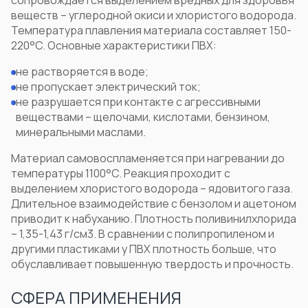
сопровождается выделением вредных для здоровья
веществ – углеродной окиси и хлористого водорода.
Температура плавления материала составляет 150-
220°C. Основные
характеристики ПВХ
:
не растворяется в воде;
не пропускает электрический ток;
не разрушается при контакте с агрессивными
веществами – щелочами, кислотами, бензином,
минеральными маслами.
Материал самовоспламеняется при нагревании до
температуры 1100°C. Реакция проходит с
выделением хлористого водорода – ядовитого газа.
Длительное взаимодействие с бензолом и ацетоном
приводит к набуханию.
Плотность поливинилхлорида
– 1,35-1,43 г/см
3
. В сравнении с полипропиленом и
другими пластиками у ПВХ плотность больше, что
обуславливает повышенную твердость и прочность.
СФЕРА ПРИМЕНЕНИЯ