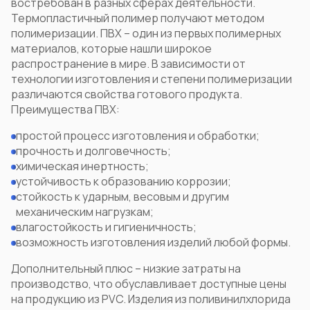
востребован в разных сферах деятельности.
Термопластичный полимер получают методом
полимеризации.
ПВХ
– один из первых полимерных
материалов, которые нашли широкое
распространение в мире. В зависимости от
технологии изготовления и степени полимеризации
различаются
свойства
готового продукта.
Преимущества ПВХ:
простой процесс изготовления и обработки;
прочность и долговечность;
химическая инертность;
устойчивость к образованию коррозии;
стойкость к ударным, весовым и другим
механическим нагрузкам;
влагостойкость и гигиеничность;
возможность изготовления изделий любой формы.
Дополнительный плюс – низкие затраты на
производство, что обуславливает доступные цены
на продукцию из
PVC
. Изделия из поливинилхлорида