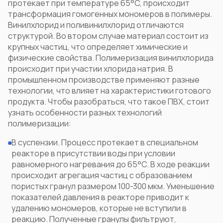
протекает при температуре 65°C, происходит
трансформация гомогенных мономеров в полимеры.
Винилхлорид и поливинилхлорид отличаются
структурой. Во втором случае материал состоит из
крупных частиц, что определяет химические и
физические свойства. Полимеризация винилхлорида
происходит при участии хлорида натрия. В
промышленном производстве применяют разные
технологии, что влияет на характеристики готового
продукта. Чтобы разобраться,
что такое ПВХ
, стоит
узнать особенности разных технологий
полимеризации:
В суспензии. Процесс протекает в специальном
реакторе в присутствии воды при условии
равномерного нагревания до 65°C. В ходе реакции
происходит агрегация частиц с образованием
пористых гранул размером 100-300 мкм. Уменьшение
показателей давления в реакторе приводит к
удалению мономеров, которые не вступили в
реакцию. Полученные гранулы фильтруют,